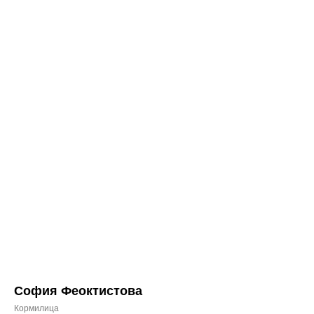
София Феоктистова
Кормилица