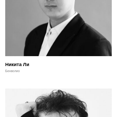
Никита Ли
Бенволио