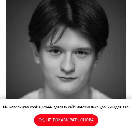
Мы используем cookie, чтобы сделать сайт максимально удобным для вас.
Подпишитесь на закрытые показы
Вадим Скоб
и эксклюзивные скидки!
ОК, НЕ ПОКАЗЫВАТЬ СНОВА
Судьба