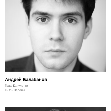
Андрей Балабанов
Граф Капулетти
Князь Вероны