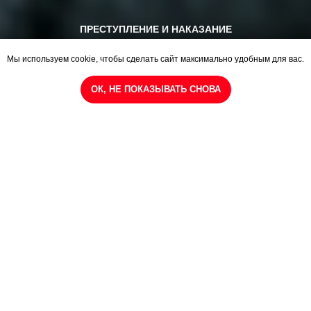
ВЕЧЕР НЕАПОЛИТАНСКИХ ПЕСЕН О ЛЮБВИ… И НЕ
ТОЛЬКО
Нежная лирика и яркая экспрессия в каждой песне.
Мы используем cookie, чтобы сделать сайт максимально удобным для вас.
Подпишитесь на закрытые показы
и эксклюзивные скидки!
ОК, НЕ ПОКАЗЫВАТЬ СНОВА
купить билет
афиша
27 АВГ